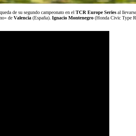
queda de su segundo campeonato en el
TCR Europe Series
al llevars
rmo» de
Valencia
(España).
Ignacio Montenegro
(Honda Civic Type R