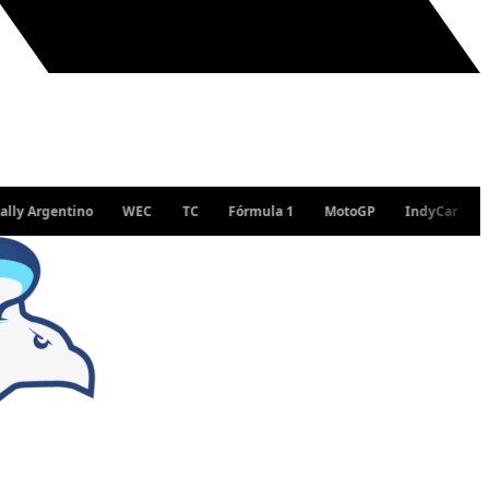
rgentino
WEC
TC
Fórmula 1
MotoGP
IndyCar
WRC