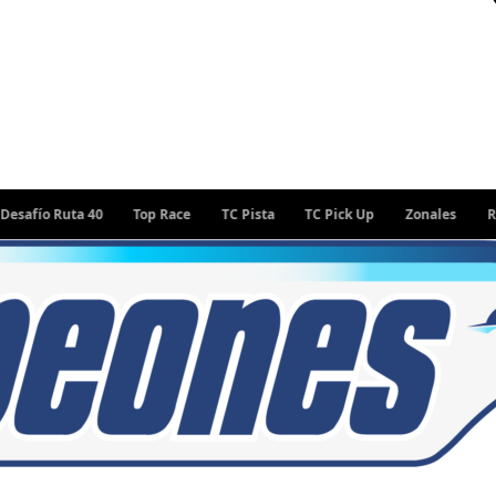
o Ruta 40
Top Race
TC Pista
TC Pick Up
Zonales
Rally A