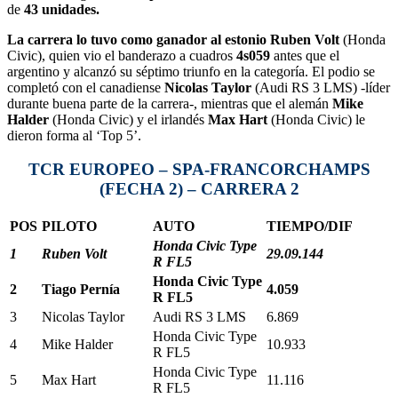
de
43 unidades.
La carrera lo tuvo como ganador al estonio Ruben Volt
(Honda
Civic), quien vio el banderazo a cuadros
4s059
antes que el
argentino y alcanzó su séptimo triunfo en la categoría. El podio se
completó con el canadiense
Nicolas Taylor
(Audi RS 3 LMS) -líder
durante buena parte de la carrera-, mientras que el alemán
Mike
Halder
(Honda Civic) y el irlandés
Max Hart
(Honda Civic) le
dieron forma al ‘Top 5’.
TCR EUROPEO – SPA-FRANCORCHAMPS
(FECHA 2) – CARRERA 2
POS
PILOTO
AUTO
TIEMPO/DIF
Honda Civic Type
1
Ruben Volt
29.09.144
R FL5
Honda Civic Type
2
Tiago Pernía
4.059
R FL5
3
Nicolas Taylor
Audi RS 3 LMS
6.869
Honda Civic Type
4
Mike Halder
10.933
R FL5
Honda Civic Type
5
Max Hart
11.116
R FL5