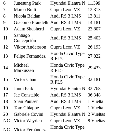
6
Junesung Park
Hyundai Elantra N
11.399
7
Marco Butti
Cupra Leon VZ
12.313
8
Nicola Baldan
Audi RS 3 LMS
13.811
9
Giacomo Prandelli
Audi RS 3 LMS
14.181
10
Adam Shepherd
Cupra Leon VZ
23.807
Santiago
11
Audi RS 3 LMS
25.403
Concepción
12
Viktor Andersson
Cupra Leon VZ
26.193
Honda Civic Type
13
Felipe Fernández
27.822
R FL5
Michael
Honda Civic Type
14
29.433
Markussen
R FL5
Honda Civic Type
15
Victor Chan
32.181
R FL5
16
Junui Park
Hyundai Elantra N
32.768
17
Jac Constable
Audi RS 3 LMS
36.348
18
Stian Paulsen
Audi RS 3 LMS
1 Vuelta
19
Tom Chiappe
Cupra Leon VZ
1 Vuelta
20
Gabriele Covini
Hyundai Elantra N
2 Vueltas
NC
Victor Weyrich
Cupra Leon VZ
8 Vueltas
Honda Civic Type
NC
Victor Fernández