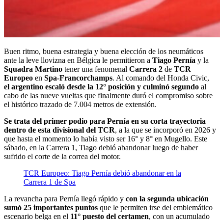
Buen ritmo, buena estrategia y buena elección de los neumáticos
ante la leve llovizna en Bélgica le permitieron a
Tiago Pernía
y la
Squadra Martino
tener una fenomenal
Carrera 2
de
TCR
Europeo
en
Spa-Francorchamps
. Al comando del Honda Civic,
el argentino escaló desde la 12° posición y culminó segundo
al
cabo de las nueve vueltas que finalmente duró el compromiso sobre
el histórico trazado de 7.004 metros de extensión.
Se trata del primer podio para Pernía en su corta trayectoria
dentro de esta divisional del TCR
, a la que se incorporó en 2026 y
que hasta el momento lo había visto ser 16° y 8° en Mugello. Este
sábado, en la Carrera 1, Tiago debió abandonar luego de haber
sufrido el corte de la correa del motor.
TCR Europeo: Tiago Pernía debió abandonar en la
Carrera 1 de Spa
La revancha para Pernía llegó rápido y
con la segunda ubicación
sumó 25 importantes puntos
que le permiten irse del emblemático
escenario belga en el
11° puesto del certamen
, con un acumulado