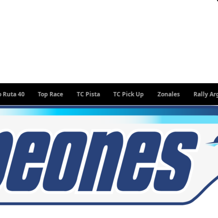
Top Race
TC Pista
TC Pick Up
Zonales
Rally Argentino