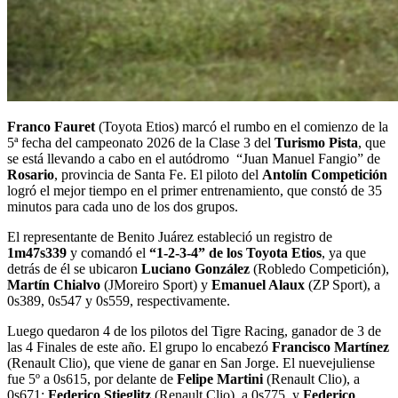
Franco Fauret
(Toyota Etios) marcó el rumbo en el comienzo de la
5ª fecha del campeonato 2026
de la Clase 3 del
Turismo Pista
, que
se está llevando a cabo en el autódromo “Juan Manuel Fangio” de
Rosario
, provincia de Santa Fe. El piloto del
Antolín Competición
logró el mejor tiempo en el primer entrenamiento, que constó de 35
minutos para cada uno de los dos grupos.
El representante de Benito Juárez estableció un registro de
1m47s339
y comandó el
“1-2-3-4” de los Toyota Etios
, ya que
detrás de él se ubicaron
Luciano González
(Robledo Competición),
Martín Chialvo
(JMoreiro Sport) y
Emanuel Alaux
(ZP Sport), a
0s389, 0s547 y 0s559, respectivamente.
Luego quedaron 4 de los pilotos del Tigre Racing, ganador de 3 de
las 4 Finales de este año. El grupo lo encabezó
Francisco Martínez
(Renault Clio), que viene de ganar en San Jorge. El nuevejuliense
fue 5º a 0s615, por delante de
Felipe Martini
(Renault Clio), a
0s671;
Federico Stieglitz
(Renault Clio), a 0s775, y
Federico