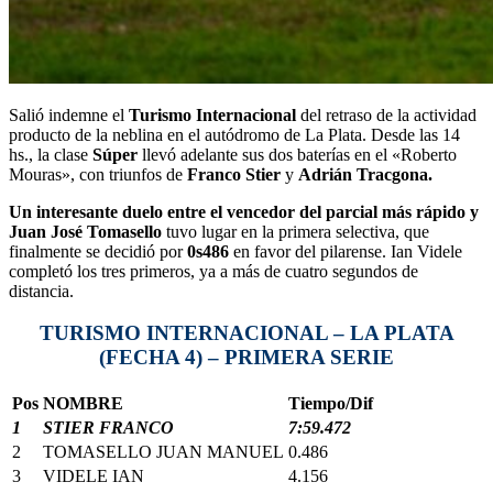
Salió indemne el
Turismo Internacional
del retraso de la actividad
producto de la neblina en el autódromo de La Plata. Desde las 14
hs., la clase
Súper
llevó adelante sus dos baterías en el «Roberto
Mouras», con triunfos de
Franco Stier
y
Adrián Tracgona.
Un interesante duelo entre el vencedor del parcial más rápido y
Juan José Tomasello
tuvo lugar en la primera selectiva, que
finalmente se decidió por
0s486
en favor del pilarense. Ian Videle
completó los tres primeros, ya a más de cuatro segundos de
distancia.
TURISMO INTERNACIONAL – LA PLATA
(FECHA 4) – PRIMERA SERIE
Pos
NOMBRE
Tiempo/Dif
1
STIER FRANCO
7:59.472
2
TOMASELLO JUAN MANUEL
0.486
3
VIDELE IAN
4.156