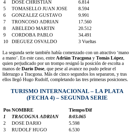
4
DOSE CHRISTIAN
6.814
5
TOMASELLO JUAN JOSE
8.594
6
GONZALEZ GUSTAVO
9.991
7
TRONCOSO ADRIAN
17.560
8
ABELEDO MARTIN
20.512
9
CORDOBA PABLO
34.491
10
DIEGUEZ OSVALDO
3 Vueltas
La segunda serie también había comenzado con un atractivo ‘mano
a mano’. En este caso, entre
Adrián Tracgona
y
Tomás López
,
quien perjudicado por un trompo resignó la posición de escolta a
manos de
Darío Dose
, que pese al avance no pudo pelear el
liderazgo a Tracgona. Más de cinco segundos los separaron, y tras
ellos llegó Hugo Rudolf, completando las tres primeras posiciones.
TURISMO INTERNACIONAL – LA PLATA
(FECHA 4) – SEGUNDA SERIE
Pos
NOMBRE
Tiempo/Dif
1
TRACOGNA ADRIAN
8:03.065
2
DOSE DARIO
5.598
3
RUDOLF HUGO
6.530