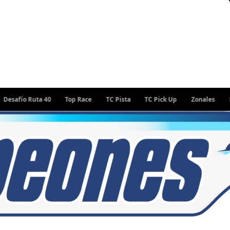
fío Ruta 40
Top Race
TC Pista
TC Pick Up
Zonales
Rally 