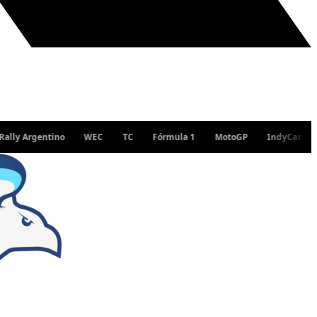
Argentino
WEC
TC
Fórmula 1
MotoGP
IndyCar
WRC