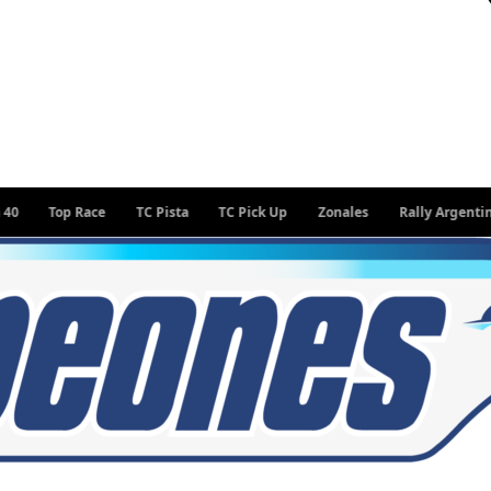
Top Race
TC Pista
TC Pick Up
Zonales
Rally Argentino
W