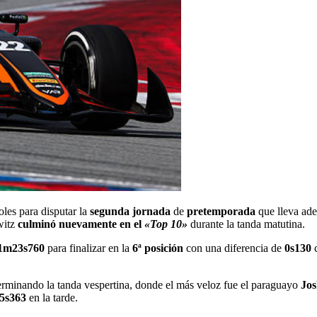
oles para disputar la
segunda jornada
de
pretemporada
que lleva ade
witz
culminó nuevamente en el
«Top 10»
durante la tanda matutina.
1m23s760
para finalizar en la
6ª posición
con una diferencia de
0s130
c
terminando la tanda vespertina, donde el más veloz fue el paraguayo
Jo
5s363
en la tarde.