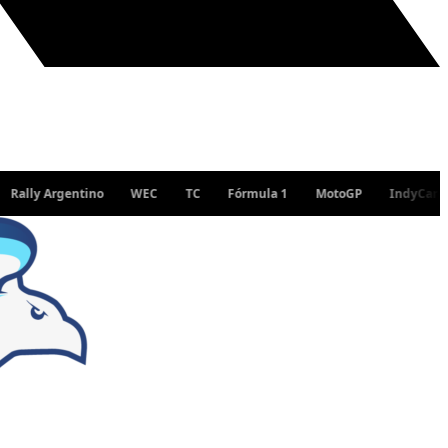
Argentino
WEC
TC
Fórmula 1
MotoGP
IndyCar
WRC