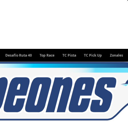
ío Ruta 40
Top Race
TC Pista
TC Pick Up
Zonales
Rally 