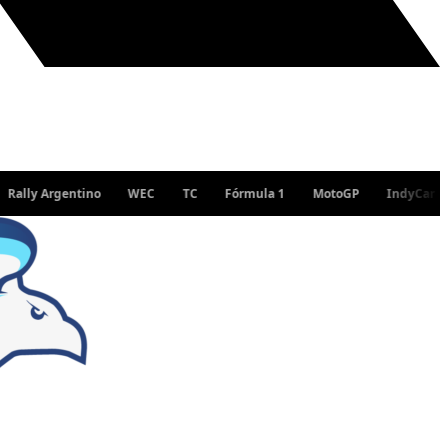
y Argentino
WEC
TC
Fórmula 1
MotoGP
IndyCar
WR