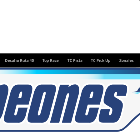
afío Ruta 40
Top Race
TC Pista
TC Pick Up
Zonales
Rall