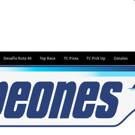
fío Ruta 40
Top Race
TC Pista
TC Pick Up
Zonales
Rally