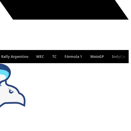
 Argentino
WEC
TC
Fórmula 1
MotoGP
IndyCar
WR