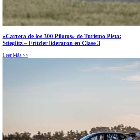
«Carrera de los 300 Pilotos» de Turismo Pista:
Stieglitz – Fritzler lideraron en Clase 3
Leer Más >>