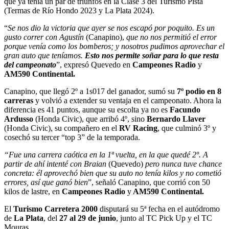
que ya tenía un par de triunfos en la Clase 3 del Turismo Pista
(Termas de Río Hondo 2023 y La Plata 2024).
“
Se nos dio la victoria que ayer se nos escapó por poquito. Es un
gusto correr con Agustín
(Canapino),
que no nos permitió el error
porque venía como los bomberos; y nosotros pudimos aprovechar el
gran auto que teníamos.
Esto nos permite soñar para lo que resta
del campeonato
”, expresó Quevedo en
Campeones Radio
y
AM590 Continental.
Canapino, que llegó 2º a 1s017 del ganador, sumó su
7º podio en 8
carreras
y volvió a extender su ventaja en el campeonato. Ahora la
diferencia es 41 puntos, aunque su escolta ya no es
Facundo
Ardusso
(Honda Civic), que arribó 4º, sino
Bernardo Llaver
(Honda Civic), su compañero en el
RV Racing
, que culminó 3º y
cosechó su tercer “top 3” de la temporada.
“Fue
una carrera caótica en la 1ª vuelta, en la que quedé 2º. A
partir de ahí intenté con Braian
(Quevedo)
pero nunca tuve chance
concreta: él aprovechó bien que su auto no tenía kilos y no cometió
errores, así que ganó bien
”, señaló Canapino, que corrió con 50
kilos de lastre, en
Campeones Radio
y
AM590 Continental.
El
Turismo Carretera 2000
disputará su 5ª fecha en el autódromo
de
La Plata
, del
27 al 29 de junio
, junto al TC Pick Up y el TC
Mouras.