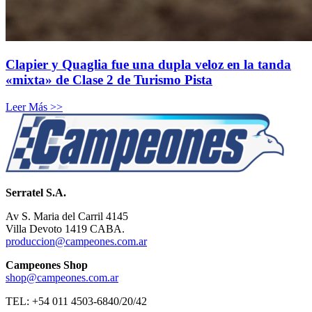
Clapier y Quaglia fue una dupla veloz en la tanda
«mixta» de Clase 2 de Turismo Pista
Leer Más >>
Serratel S.A.
Av S. Maria del Carril 4145
Villa Devoto 1419 CABA.
produccion@campeones.com.ar
Campeones Shop
shop@campeones.com.ar
TEL: +54 011 4503-6840/20/42