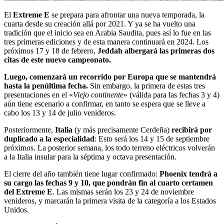
El
Extreme E
se prepara para afrontar una nueva temporada, la
cuarta desde su creación allá por 2021. Y ya se ha vuelto una
tradición que el inicio sea en Arabia Saudita, pues así lo fue en las
tres primeras ediciones y de esta manera continuará en 2024. Los
próximos 17 y 18 de febrero,
Jeddah albergará las primeras dos
citas de este nuevo campeonato.
Luego, comenzará un recorrido por Europa que se mantendrá
hasta la penúltima fecha.
Sin embargo, la primera de estas tres
presentaciones en el «
Viejo continente
» (válida para las fechas 3 y 4)
aún tiene escenario a confirmar, en tanto se espera que se lleve a
cabo los 13 y 14 de julio venideros.
Posteriormente,
Italia
(y más precisamente Cerdeña)
recibirá por
duplicado a la especialidad
: Esto será los 14 y 15 de septiembre
próximos. La posterior semana, los todo terreno eléctricos volverán
a la Italia insular para la séptima y octava presentación.
El cierre del año también tiene lugar confirmado:
Phoenix tendrá a
su cargo las fechas 9 y 10, que pondrán fin al cuarto certamen
del Extreme E
. Las mismas serán los 23 y 24 de noviembre
venideros, y marcarán la primera visita de la categoría a los Estados
Unidos.