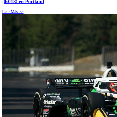
¡0s018! en Portland
Leer Más >>