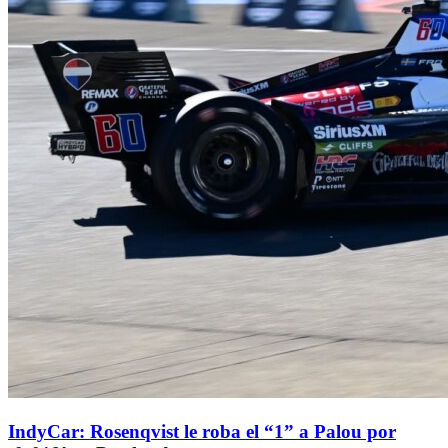
IndyCar: Rosenqvist le roba el “1” a Palou por