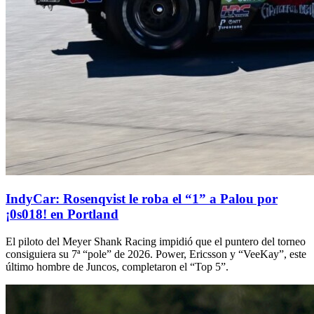
IndyCar: Rosenqvist le roba el “1” a Palou por
¡0s018! en Portland
El piloto del Meyer Shank Racing impidió que el puntero del torneo
consiguiera su 7ª “pole” de 2026. Power, Ericsson y “VeeKay”, este
último hombre de Juncos, completaron el “Top 5”.