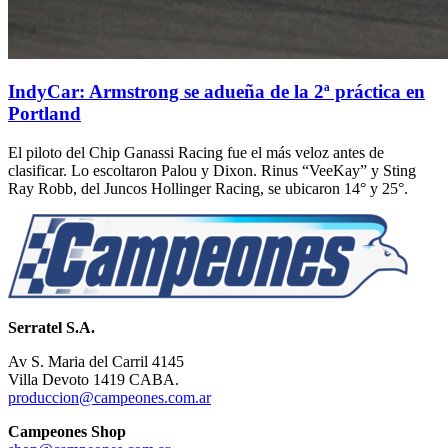
IndyCar: Armstrong se adueña de la 2ª práctica en
Portland
El piloto del Chip Ganassi Racing fue el más veloz antes de
clasificar. Lo escoltaron Palou y Dixon. Rinus “VeeKay” y Sting
Ray Robb, del Juncos Hollinger Racing, se ubicaron 14° y 25°.
Serratel S.A.
Av S. Maria del Carril 4145
Villa Devoto 1419 CABA.
produccion@campeones.com.ar
Campeones Shop