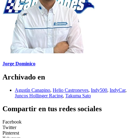
Jorge Dominico
Archivado en
Agustín Canapino
,
Helio Castroneves
,
Indy500
,
IndyCar
,
Juncos Hollinger Racing
,
Takuma Sato
Compartir en tus redes sociales
Facebook
Twitter
Pinterest