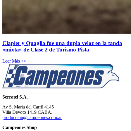
Clapier y Quaglia fue una dupla veloz en la tanda
«mixta» de Clase 2 de Turismo Pista
Leer Más >>
Serratel S.A.
Av S. Maria del Carril 4145
Villa Devoto 1419 CABA.
produccion@campeones.com.ar
Campeones Shop