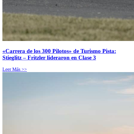
«Carrera de los 300 Pilotos» de Turismo Pista:
Stieglitz – Fritzler lideraron en Clase 3
Leer Más >>