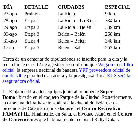
DÍA
DETALLE
CIUDADES
ESPECIAL
27-ago
Prólogo
La Rioja
9 km
28-ago
Etapa 1
La Rioja – La Rioja
334 km
29-ago
Etapa 2
La Rioja – Belén
339 km
30-ago
Etapa 3
Belén – Belén
268 km
31-ago
Etapa 4
Belén – Belén
348 km
1-sep
Etapa 5
Belén – Salta
257 km
Cerca de un centenar de tripulaciones se inscribe para la cita y la
fecha límite es el 12 de agosto y se confirmó que
Wega será el filtro
oficial
, la empresa nacional de bandera
YPF proveedora oficial de
combustible
para toda la carrera y la prestigiosa firma
RUS será la
aseguradora oficial
.
La Rioja recibirá a los equipos junto al imponente
Super
Domo
ubicado en el coqueto Parque de la Ciudad. Posteriormente,
la caravana del rally se trasladará a la ciudad de Belén, en la
provincia de Catamarca, instalados en el
Centro Recreativo
FAMAYFIL
. Finalmente, en Salta, el bivouac estará en el
Centro
de Convenciones
que habitualmente recibía al Rally Dakar.