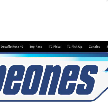
o Ruta 40
Top Race
TC Pista
TC Pick Up
Zonales
Rally A