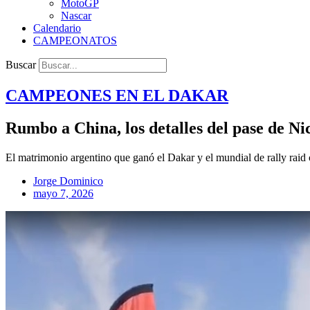
MotoGP
Nascar
Calendario
CAMPEONATOS
Buscar
CAMPEONES EN EL
DAKAR
Rumbo a China, los detalles del pase de Ni
El matrimonio argentino que ganó el Dakar y el mundial de rally raid
Jorge Dominico
mayo 7, 2026