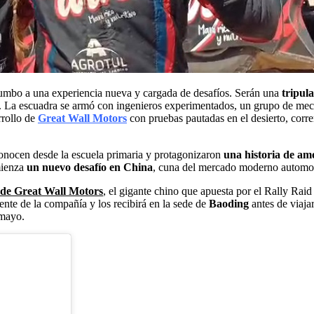
rumbo a una experiencia nueva y cargada de desafíos. Serán una
tripula
. La escuadra se armó con ingenieros experimentados, un grupo de mecán
rrollo de
Great Wall Motors
con pruebas pautadas en el desierto, corr
conocen desde la escuela primaria y protagonizaron
una historia de amo
mienza
un nuevo desafío en China
, cuna del mercado moderno automoto
es de Great Wall Motors
, el gigante chino que apuesta por el Rally Rai
dente de la compañía y los recibirá en la sede de
Baoding
antes de viajar
 mayo.