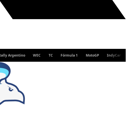
rgentino
WEC
TC
Fórmula 1
MotoGP
IndyCar
WRC