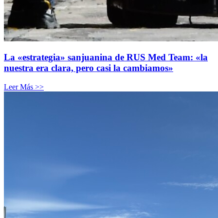
La «estrategia» sanjuanina de RUS Med Team: «la
nuestra era clara, pero casi la cambiamos»
Leer Más >>