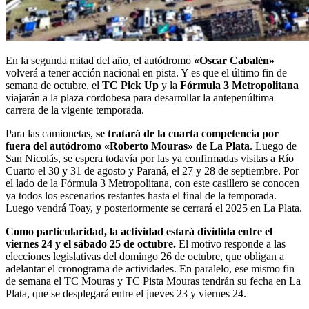
En la segunda mitad del año, el autódromo
«Oscar Cabalén»
volverá a tener acción nacional en pista. Y es que el último fin de
semana de octubre, el
TC Pick Up
y la
Fórmula 3 Metropolitana
viajarán a la plaza cordobesa para desarrollar la antepenúltima
carrera de la vigente temporada.
Para las camionetas,
se tratará de la cuarta competencia por
fuera del autódromo «Roberto Mouras» de La Plata
. Luego de
San Nicolás, se espera todavía por las ya confirmadas visitas a Río
Cuarto el 30 y 31 de agosto y Paraná, el 27 y 28 de septiembre. Por
el lado de la Fórmula 3 Metropolitana, con este casillero se conocen
ya todos los escenarios restantes hasta el final de la temporada.
Luego vendrá Toay, y posteriormente se cerrará el 2025 en La Plata.
Como particularidad, la actividad estará dividida entre el
viernes 24 y el sábado 25 de octubre.
El motivo responde a las
elecciones legislativas del domingo 26 de octubre, que obligan a
adelantar el cronograma de actividades. En paralelo, ese mismo fin
de semana el TC Mouras y TC Pista Mouras tendrán su fecha en La
Plata, que se desplegará entre el jueves 23 y viernes 24.