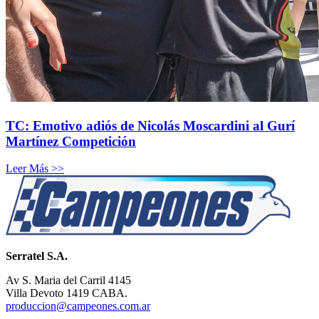
TC: Emotivo adiós de Nicolás Moscardini al Gurí
Martínez Competición
Leer Más >>
Serratel S.A.
Av S. Maria del Carril 4145
Villa Devoto 1419 CABA.
produccion@campeones.com.ar