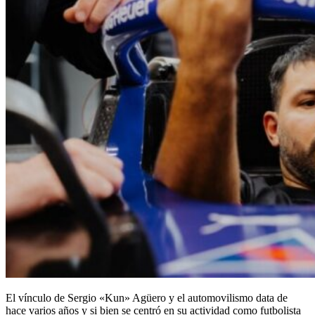
El vínculo de Sergio «Kun» Agüero y el automovilismo data de
hace varios años y si bien se centró en su actividad como futbolista