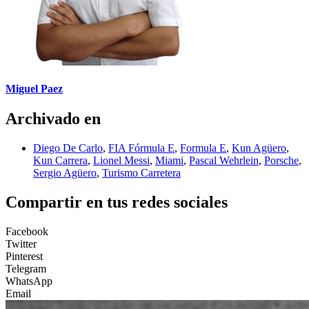
Miguel Paez
Archivado en
Diego De Carlo
,
FIA Fórmula E
,
Formula E
,
Kun Agüero
,
Kun Carrera
,
Lionel Messi
,
Miami
,
Pascal Wehrlein
,
Porsche
,
Sergio Agüero
,
Turismo Carretera
Compartir en tus redes sociales
Facebook
Twitter
Pinterest
Telegram
WhatsApp
Email