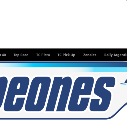
Top Race
TC Pista
TC Pick Up
Zonales
Rally Argentino
W