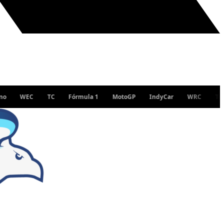
EC
TC
Fórmula 1
MotoGP
IndyCar
WRC
Turismo Na