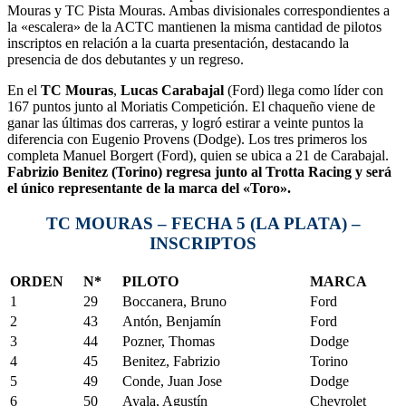
Mouras y TC Pista Mouras. Ambas divisionales correspondientes a
la «escalera» de la ACTC mantienen la misma cantidad de pilotos
inscriptos en relación a la cuarta presentación, destacando la
presencia de dos debutantes y un regreso.
En el
TC Mouras
,
Lucas Carabajal
(Ford) llega como líder con
167 puntos junto al Moriatis Competición. El chaqueño viene de
ganar las últimas dos carreras, y logró estirar a veinte puntos la
diferencia con Eugenio Provens (Dodge). Los tres primeros los
completa Manuel Borgert (Ford), quien se ubica a 21 de Carabajal.
Fabrizio Benitez (Torino) regresa junto al Trotta Racing y será
el único representante de la marca del «Toro».
TC MOURAS – FECHA 5 (LA PLATA) –
INSCRIPTOS
ORDEN
N*
PILOTO
MARCA
1
29
Boccanera, Bruno
Ford
2
43
Antón, Benjamín
Ford
3
44
Pozner, Thomas
Dodge
4
45
Benitez, Fabrizio
Torino
5
49
Conde, Juan Jose
Dodge
6
50
Ayala, Agustín
Chevrolet