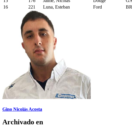
15
176
Jaime, Nicolas
Dodge
GA
16
221
Luna, Esteban
Ford
B
Gino Nicolás Acosta
Archivado en