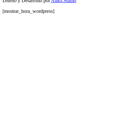
Diseño y Desarrollo por
Atiko.Studio
[mostrar_hora_wordpress]