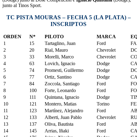
junto al Tinos Sport.
TC PISTA MOURAS – FECHA 5 (LA PLATA) –
INSCRIPTOS
ORDEN
N*
PILOTO
MARCA
EQ
1
15
Tartaglino, Juan
Ford
FA
2
20
Rial, Mauro
Chevrolet
DO
3
33
Morelli, Marco
Chevrolet
C
4
63
Lovich, Ignacio
Dodge
CA
5
74
Promesti, Guillermo
Dodge
DO
6
77
Ortiz, Santino
Dodge
CA
7
84
Zoccola, Santiago
Ford
FO
8
100
Forte, Leonardo
Ford
FO
9
111
Quintana, Ignacio
Dodge
TI
10
121
Montero, Matias
Torino
FE
11
123
Martínez, Alejandro
Ford
AB
12
133
Alberti, Juan Pablo
Chevrolet
RU
13
137
Oliva, Bautista
Ford
AB
14
145
Arrias, Iñaki
Ford
CA