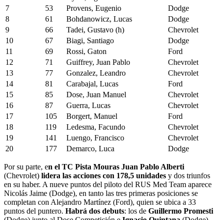
7
53
Provens, Eugenio
Dodge
8
61
Bohdanowicz, Lucas
Dodge
9
66
Tadei, Gustavo (h)
Chevrolet
10
67
Biagi, Santiago
Dodge
11
69
Rossi, Gaton
Ford
12
71
Guiffrey, Juan Pablo
Chevrolet
13
77
Gonzalez, Leandro
Chevrolet
14
81
Carabajal, Lucas
Ford
15
85
Dose, Juan Manuel
Chevrolet
16
87
Guerra, Lucas
Chevrolet
17
105
Borgert, Manuel
Ford
18
119
Ledesma, Facundo
Chevrolet
19
141
Luengo, Francisco
Chevrolet
20
177
Demarco, Luca
Dodge
Por su parte, e
n el TC Pista Mouras Juan Pablo Alberti
(Chevrolet)
lidera las acciones con 178,5 unidades
y dos triunfos
en su haber. A nueve puntos del piloto del RUS Med Team aparece
Nicolás Jaime (Dodge), en tanto las tres primeras posiciones se
completan con Alejandro Martínez (Ford), quien se ubica a 33
puntos del puntero.
Habrá dos debuts
: los de
Guillermo Promesti
(Dodge) junto al Dose Competición e
Ignacio Quintana
(Dodge),