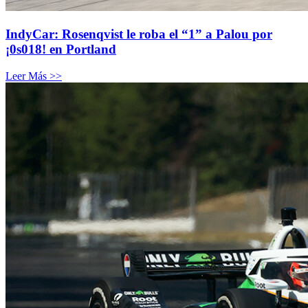
IndyCar: Rosenqvist le roba el “1” a Palou por
¡0s018! en Portland
Leer Más >>