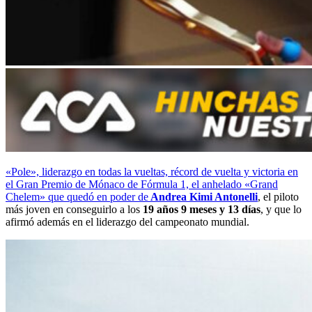
«Pole», liderazgo en todas la vueltas, récord de vuelta y victoria en
el Gran Premio de Mónaco de Fórmula 1, el anhelado «Grand
Chelem» que quedó en poder de
Andrea Kimi Antonelli
, el piloto
más joven en conseguirlo a los
19 años 9 meses y 13 días
, y que lo
afirmó además en el liderazgo del campeonato mundial.