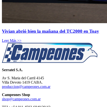
Vivian abrió bien la mañana del TC2000 en Toay
Leer Más >>
Serratel S.A.
Av S. Maria del Carril 4145
Villa Devoto 1419 CABA.
produccion@campeones.com.ar
Campeones Shop
shop@campeones.com.ar