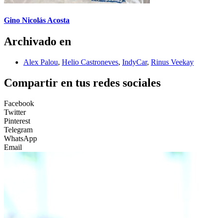
Gino Nicolás Acosta
Archivado en
Alex Palou
,
Helio Castroneves
,
IndyCar
,
Rinus Veekay
Compartir en tus redes sociales
Facebook
Twitter
Pinterest
Telegram
WhatsApp
Email