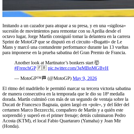
Imitando a un cazador para atrapar a su presa, y en una «sigilosa»
sucesión de movimientos para remontar con su Aprilia desde el
octavo lugar, Jorge Martín consiguió tomar la delantera en la carrera
Sprint de MotoGP que se disputó en el circuito «Bugatti» de Le
Mans y marcó una contundente performance durante las 13 vueltas
para imponerse en la prueba sabatina del Gran Premio de Francia.
Another look at Martinator’s bonkers start 🤯
#FrenchGP
🇫🇷
pic.twitter.com/3gMBnMGBvH
— MotoGP™🏁 (@MotoGP)
May 9, 2026
El ritmo del madrileño le permitió marcar su tercera victoria sabatina
de manera consecutiva en la temporada que le dio su 18ª medalla
dorada. Martín culminó con más de un segundo de ventaja sobre la
Ducati de Francesco Bagnaia, quien largó en «pole», y del líder del
certamen Marco Bezzecchi, compañero de Martín y a quién este
sorprendió y superó en el primer frenaje; detrás culminaron Pedro
Acosta (KTM), el local Fabio Quartararo (Yamaha) y Joan Mir
(Honda).