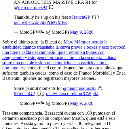
AN ABSOLUTELY MASSIVE CRASH for
@marcmarquez93
💥
Thankfully he’s up on his feet
#FrenchGP
🇫🇷
pic.twitter.com/gyPcleGMFZ
— MotoGP™🏁 (@MotoGP)
May 9, 2026
Sobre el último giro, la Ducati de
Marc Márquez perdió la
estabilidad cuando transitaba la curva previa a boxes y esto provocó
una fuerte caída del campeón, quien retornó a boxes con
rengueando y esto genera preocupación en la escudería italiana
sobre una posible lesión que condicione su participación el
domingo
; esa curva fue el centro de atención para otros pilotos que
sufrieron también caídas, como el caso de Franco Morbidelli y Enea
Bastianini, quienes no registraron mayores lesiones.
Some painful moments for
@marcmarquez93
😔
#FrenchGP
🇫🇷
pic.twitter.com/5muJCWj6kf
— MotoGP™🏁 (@MotoGP)
May 9, 2026
Tras esta competencia, Bezzecchi cuenta con 108 puntos en el
certamen acechado por su compañero Martín, quien está a seis
unidades; Acosta ganó un puesto y está a 36, relegando a Di
Giannantonio quien quedó a 37, precediendo a los hermanos