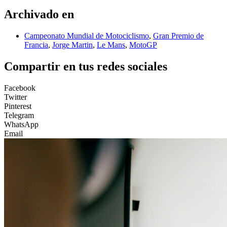
Archivado en
Campeonato Mundial de Motociclismo
,
Gran Premio de
Francia
,
Jorge Martin
,
Le Mans
,
MotoGP
Compartir en tus redes sociales
Facebook
Twitter
Pinterest
Telegram
WhatsApp
Email