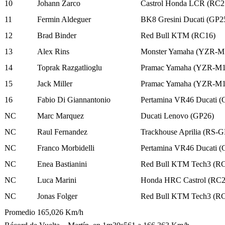
10
Johann Zarco
Castrol Honda LCR (RC
11
Fermin Aldeguer
BK8 Gresini Ducati (GP2
12
Brad Binder
Red Bull KTM (RC16)
13
Alex Rins
Monster Yamaha (YZR-M
14
Toprak Razgatlioglu
Pramac Yamaha (YZR-M1
15
Jack Miller
Pramac Yamaha (YZR-M1
16
Fabio Di Giannantonio
Pertamina VR46 Ducati (
NC
Marc Marquez
Ducati Lenovo (GP26)
NC
Raul Fernandez
Trackhouse Aprilia (RS-G
NC
Franco Morbidelli
Pertamina VR46 Ducati (
NC
Enea Bastianini
Red Bull KTM Tech3 (R
NC
Luca Marini
Honda HRC Castrol (RC
NC
Jonas Folger
Red Bull KTM Tech3 (R
Promedio 165,026 Km/h