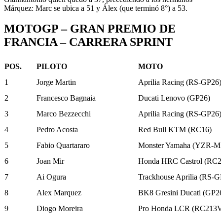
Márquez: Marc se ubica a 51 y Álex (que terminó 8°) a 53.
MOTOGP – GRAN PREMIO DE
FRANCIA – CARRERA SPRINT
POS.
PILOTO
MOTO
1
Jorge Martin
Aprilia Racing (RS-GP26
2
Francesco Bagnaia
Ducati Lenovo (GP26)
3
Marco Bezzecchi
Aprilia Racing (RS-GP26
4
Pedro Acosta
Red Bull KTM (RC16)
5
Fabio Quartararo
Monster Yamaha (YZR-M
6
Joan Mir
Honda HRC Castrol (RC
7
Ai Ogura
Trackhouse Aprilia (RS-G
8
Alex Marquez
BK8 Gresini Ducati (GP2
9
Diogo Moreira
Pro Honda LCR (RC213