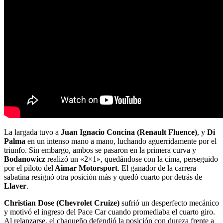
La largada tuvo a
Juan Ignacio Concina (Renault Fluence)
, y
Di
Palma
en un intenso mano a mano, luchando aguerridamente por el
triunfo. Sin embargo, ambos se pasaron en la primera curva y
Bodanowicz
realizó un «2×1», quedándose con la cima, perseguido
por el piloto del
Aimar Motorsport
. El ganador de la carrera
sabatina resignó otra posición más y quedó cuarto por detrás de
Llaver
.
Christian Dose (Chevrolet Cruize)
sufrió un desperfecto mecánico
y motivó el ingreso del Pace Car cuando promediaba el cuarto giro.
Al relanzarse, el chaqueño defendió la posición con dureza frente a