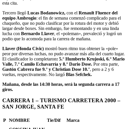
esta cita.
Tercero llegó
Lucas Bodanowicz,
con el
Renault Fluence del
equipo Ambrogio
: el fin de semana comenzó complicado para el
chaqueño, que no pudo clasificar por la rotura del motor y debió
largar desde boxes. Sin embargo, fue remontando y en una linda
lucha con
Bernardo Llaver
, el «poleman», prevaleció y logró un
podio que lo acomoda para la carrera de mañana.
Llaver (Honda Civic)
mostró buen ritmo tras obtener la «pole»
peor por diversas luchas, no pudo avanzar más alla del cuarto lugar.
El clasificador lo completaron
: 5.° Humberto Krujoski, 6.° Mario
Valle, 7.° Camilo Echavarría y 8.° Dario Dose.
Por otra parte,
Gastón Cabrera fue 9.° y Christian Dose 10.
°, pero a 2 y 6
vueltas, respectivamente. No largó
Blas Sefchek.
Mañana, desde las 14:30 horas, será la segunda carrera a 17
giros.
CARRERA 1 – TURISMO CARRETERA 2000 –
SAN JORGE, SANTA FE
P
NOMBRE
Tie/Dif
Marca