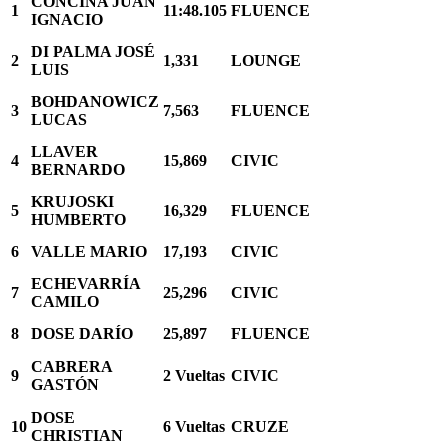
CONCINA JUAN
1
11:48.105
FLUENCE
IGNACIO
DI PALMA JOSÉ
2
1,331
LOUNGE
LUIS
BOHDANOWICZ
3
7,563
FLUENCE
LUCAS
LLAVER
4
15,869
CIVIC
BERNARDO
KRUJOSKI
5
16,329
FLUENCE
HUMBERTO
6
VALLE MARIO
17,193
CIVIC
ECHEVARRÍA
7
25,296
CIVIC
CAMILO
8
DOSE DARÍO
25,897
FLUENCE
CABRERA
9
2 Vueltas
CIVIC
GASTÓN
DOSE
10
6 Vueltas
CRUZE
CHRISTIAN