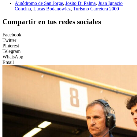
Autódromo de San Jorge
,
Josito Di Palma
,
Juan Ignacio
Concina
,
Lucas Bodanowicz
,
Turismo Carretera 2000
Compartir en tus redes sociales
Facebook
Twitter
Pinterest
Telegram
WhatsApp
Email