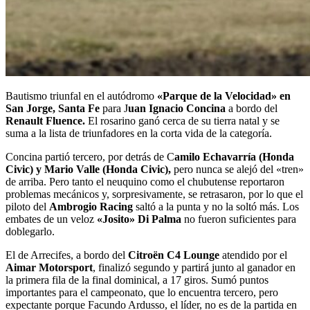
Bautismo triunfal en el autódromo
«Parque de la Velocidad» en
San Jorge, Santa Fe
para J
uan Ignacio Concina
a bordo del
Renault Fluence.
El rosarino ganó cerca de su tierra natal y se
suma a la lista de triunfadores en la corta vida de la categoría.
Concina partió tercero, por detrás de C
amilo Echavarría (Honda
Civic) y Mario Valle (Honda Civic),
pero nunca se alejó del «tren»
de arriba. Pero tanto el neuquino como el chubutense reportaron
problemas mecánicos y, sorpresivamente, se retrasaron, por lo que el
piloto del
Ambrogio Racing
saltó a la punta y no la soltó más. Los
embates de un veloz
«Josito» Di Palma
no fueron suficientes para
doblegarlo.
El de Arrecifes, a bordo del
Citroën C4 Lounge
atendido por el
Aimar Motorsport
, finalizó segundo y partirá junto al ganador en
la primera fila de la final dominical, a 17 giros. Sumó puntos
importantes para el campeonato, que lo encuentra tercero, pero
expectante porque Facundo Ardusso, el líder, no es de la partida en