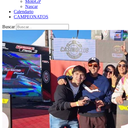
MotoGP
Nascar
Calendario
CAMPEONATOS
Buscar