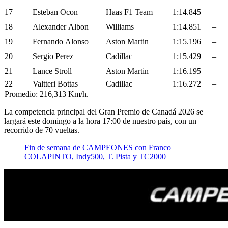
17
Esteban Ocon
Haas F1 Team
1:14.845
–
18
Alexander Albon
Williams
1:14.851
–
19
Fernando Alonso
Aston Martin
1:15.196
–
20
Sergio Perez
Cadillac
1:15.429
–
21
Lance Stroll
Aston Martin
1:16.195
–
22
Valtteri Bottas
Cadillac
1:16.272
–
Promedio: 216,313 Km/h.
La competencia principal del Gran Premio de Canadá 2026 se
largará este domingo a la hora 17:00 de nuestro país, con un
recorrido de 70 vueltas.
Fin de semana de CAMPEONES con Franco
COLAPINTO, Indy500, T. Pista y TC2000