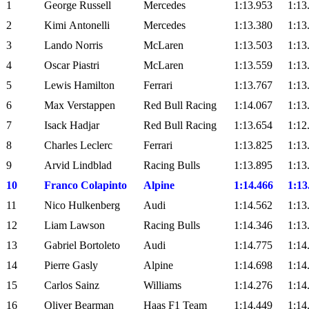
1
George Russell
Mercedes
1:13.953
1:13
2
Kimi Antonelli
Mercedes
1:13.380
1:13
3
Lando Norris
McLaren
1:13.503
1:13
4
Oscar Piastri
McLaren
1:13.559
1:13
5
Lewis Hamilton
Ferrari
1:13.767
1:13
6
Max Verstappen
Red Bull Racing
1:14.067
1:13
7
Isack Hadjar
Red Bull Racing
1:13.654
1:12
8
Charles Leclerc
Ferrari
1:13.825
1:13
9
Arvid Lindblad
Racing Bulls
1:13.895
1:13
10
Franco Colapinto
Alpine
1:14.466
1:13
11
Nico Hulkenberg
Audi
1:14.562
1:13
12
Liam Lawson
Racing Bulls
1:14.346
1:13
13
Gabriel Bortoleto
Audi
1:14.775
1:14
14
Pierre Gasly
Alpine
1:14.698
1:14
15
Carlos Sainz
Williams
1:14.276
1:14
16
Oliver Bearman
Haas F1 Team
1:14.449
1:14