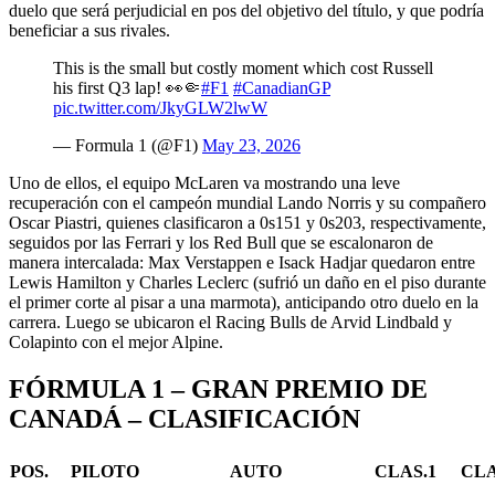
duelo que será perjudicial en pos del objetivo del título, y que podría
beneficiar a sus rivales.
This is the small but costly moment which cost Russell
his first Q3 lap! 👀🤏
#F1
#CanadianGP
pic.twitter.com/JkyGLW2lwW
— Formula 1 (@F1)
May 23, 2026
Uno de ellos, el equipo McLaren va mostrando una leve
recuperación con el campeón mundial Lando Norris y su compañero
Oscar Piastri, quienes clasificaron a 0s151 y 0s203, respectivamente,
seguidos por las Ferrari y los Red Bull que se escalonaron de
manera intercalada: Max Verstappen e Isack Hadjar quedaron entre
Lewis Hamilton y Charles Leclerc (sufrió un daño en el piso durante
el primer corte al pisar a una marmota), anticipando otro duelo en la
carrera. Luego se ubicaron el Racing Bulls de Arvid Lindbald y
Colapinto con el mejor Alpine.
FÓRMULA 1 – GRAN PREMIO DE
CANADÁ – CLASIFICACIÓN
POS.
PILOTO
AUTO
CLAS.1
CLA