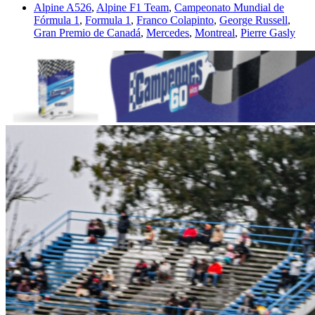
Alpine A526
,
Alpine F1 Team
,
Campeonato Mundial de
Fórmula 1
,
Formula 1
,
Franco Colapinto
,
George Russell
,
Gran Premio de Canadá
,
Mercedes
,
Montreal
,
Pierre Gasly