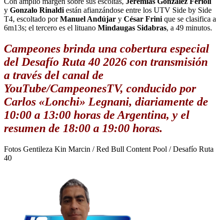
Con amplio margen sobre sus escoltas,
Jeremias González Ferioli
y
Gonzalo Rinaldi
están afianzándose entre los UTV Side by Side
T4, escoltado por
Manuel Andújar
y
César Frini
que se clasifica a
6m13s; el tercero es el lituano
Mindaugas Sidabras
, a 49 minutos.
Campeones brinda una cobertura especial
del Desafío Ruta 40 2026 con transmisión
a través del canal de
YouTube/CampeonesTV, conducido por
Carlos «Lonchi» Legnani, diariamente de
10:00 a 13:00 horas de Argentina, y el
resumen de 18:00 a 19:00 horas.
Fotos Gentileza Kin Marcin / Red Bull Content Pool / Desafío Ruta
40