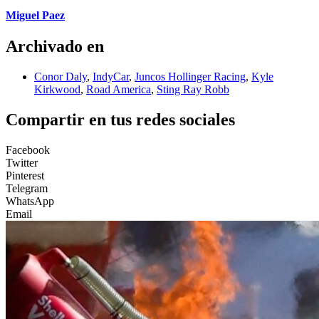
Miguel Paez
Archivado en
Conor Daly
,
IndyCar
,
Juncos Hollinger Racing
,
Kyle
Kirkwood
,
Road America
,
Sting Ray Robb
Compartir en tus redes sociales
Facebook
Twitter
Pinterest
Telegram
WhatsApp
Email