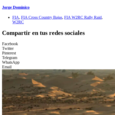
Jorge Dominico
FIA
,
FIA Cross Country Bajas
,
FIA W2RC Rally Raid
,
W2RC
Compartir en tus redes sociales
Facebook
Twitter
Pinterest
Telegram
WhatsApp
Email