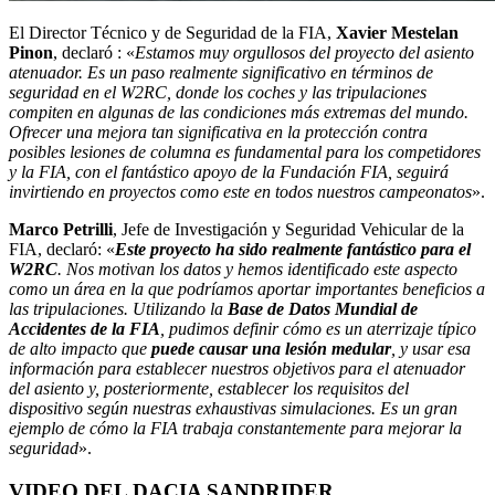
El Director Técnico y de Seguridad de la FIA,
Xavier Mestelan
Pinon
, declaró : «
Estamos muy orgullosos del proyecto del asiento
atenuador. Es un paso realmente significativo en términos de
seguridad en el W2RC, donde los coches y las tripulaciones
compiten en algunas de las condiciones más extremas del mundo.
Ofrecer una mejora tan significativa en la protección contra
posibles lesiones de columna es fundamental para los competidores
y la FIA, con el fantástico apoyo de la Fundación FIA, seguirá
invirtiendo en proyectos como este en todos nuestros campeonatos
».
Marco Petrilli
, Jefe de Investigación y Seguridad Vehicular de la
FIA, declaró: «
Este proyecto ha sido realmente fantástico para el
W2RC
. Nos motivan los datos y hemos identificado este aspecto
como un área en la que podríamos aportar importantes beneficios a
las tripulaciones. Utilizando la
Base de Datos Mundial de
Accidentes de la FIA
, pudimos definir cómo es un aterrizaje típico
de alto impacto que
puede causar una lesión medular
, y usar esa
información para establecer nuestros objetivos para el atenuador
del asiento y, posteriormente, establecer los requisitos del
dispositivo según nuestras exhaustivas simulaciones. Es un gran
ejemplo de cómo la FIA trabaja constantemente para mejorar la
seguridad
».
VIDEO DEL DACIA SANDRIDER