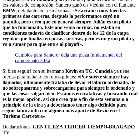
los valores de compresión, Santero ganó en Viedma con el flamante
BMW
, debutante en la «máxima»:
«Se arrancó muy bien las
primeras dos carreras, después la performance cayó un
poquito, pero creo que en general siempre Julián es un piloto
que ha funcionado. Este año venía normal, no estaba en
condiciones todavía de clasificar dentro de los 12 de la etapa
regular que finaliza en pocas carreras, pero es un gran piloto y
va a sumar para que entre al playoff».
Cambios para Santero: deja una pieza fundamental del
campeonato 2024
Si bien seguirá con su hermano
Kevin en TC, Candela
ya tiene
ofertas para trabajar con otros pilotos:
«Por suerte siempre hay
llamados, últimamente trataba de llevar el laburo ordenado, de
no sobrepasarme y sobrecargarme para siempre ir ordenado y
que las cosas salgan bien. Estamos en tratativas y buscando cuál
es la mejor opción, así que creo que a fin de esta semana o a
principio de la otra ya deberíamos tener algo definido para
seguir laburando con alguien más aparte de Kevin en el
Turismo Carretera».
Declaraciones:
GENTILEZA TERCER TIEMPO-BRAGADO
TV