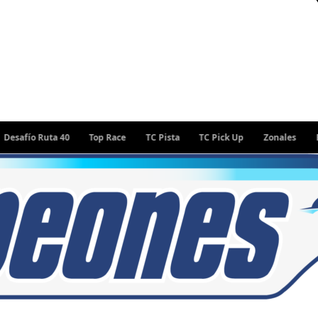
fío Ruta 40
Top Race
TC Pista
TC Pick Up
Zonales
Rally