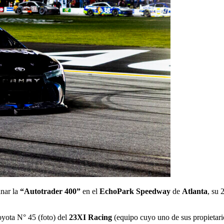
anar la
“Autotrader 400”
en el
EchoPark Speedway
de
Atlanta
, su 
Toyota N° 45 (foto) del
23XI Racing
(equipo cuyo uno de sus propietar