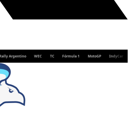
 Argentino
WEC
TC
Fórmula 1
MotoGP
IndyCar
WRC