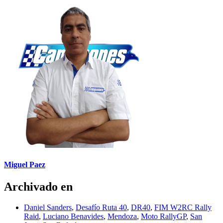
Miguel Paez
Archivado en
Daniel Sanders
,
Desafío Ruta 40
,
DR40
,
FIM W2RC Rally
Raid
,
Luciano Benavides
,
Mendoza
,
Moto RallyGP
,
San