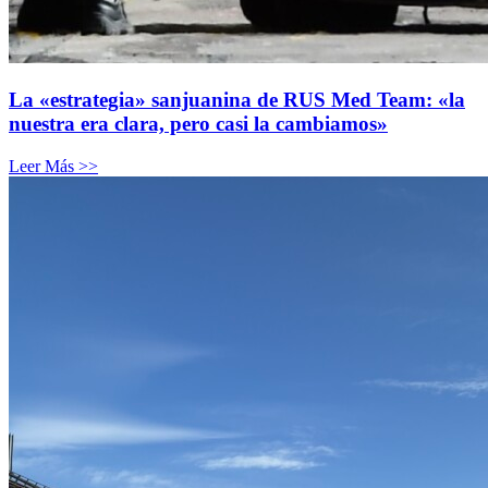
La «estrategia» sanjuanina de RUS Med Team: «la
nuestra era clara, pero casi la cambiamos»
Leer Más >>