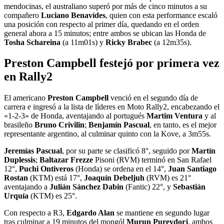
mendocinas, el australiano superó por más de cinco minutos a su
compañero
Luciano Benavídes
, quien con esta performance escaló
una posición con respecto al primer día, quedando en el orden
general ahora a 15 minutos; entre ambos se ubican las Honda de
Tosha Schareina
(a 11m01s) y
Ricky Brabec
(a 12m35s).
Preston Campbell festejó por primera vez
en Rally2
El americano
Preston Campbell
venció en el segundo día de
carrera e ingresó a la lista de líderes en Moto Rally2, encabezando el
«1-2-3» de Honda, aventajando al portugués
Martim Ventura
y al
brasileño
Bruno Crivilin
;
Benjamín Pascual
, en tanto, es el mejor
representante argentino, al culminar quinto con la Kove, a 3m55s.
Jeremías Pascual
, por su parte se clasificó 8°, seguido por
Martín
Duplessis
;
Baltazar Frezze
Pisoni (RVM) terminó en San Rafael
12°,
Puchi Ontiveros
(Honda) se ordena en el 14°,
Juan Santiago
Rostan
(KTM) está 17°,
Joaquín Debeljuh
(RVM) es 21°
aventajando a
Julián Sánchez Dabin
(Fantic) 22°, y
Sebastián
Urquía
(KTM) es 25°.
Con respecto a R3,
Edgardo Alan
se mantiene en segundo lugar
tras culminar a 19 minutos del mongól
Murun Purevdorj
, ambos