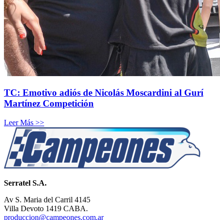
TC: Emotivo adiós de Nicolás Moscardini al Gurí
Martínez Competición
Leer Más >>
Serratel S.A.
Av S. Maria del Carril 4145
Villa Devoto 1419 CABA.
produccion@campeones.com.ar