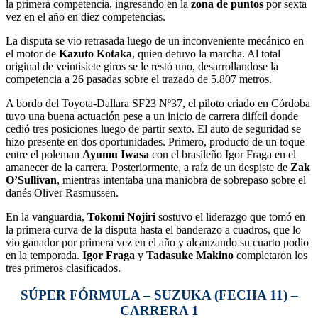
la primera competencia, ingresando en la
zona de puntos
por sexta
vez en el año en diez competencias.
La disputa se vio retrasada luego de un inconveniente mecánico en
el motor de
Kazuto Kotaka
, quien detuvo la marcha. Al total
original de veintisiete giros se le restó uno, desarrollandose la
competencia a 26 pasadas sobre el trazado de 5.807 metros.
A bordo del Toyota-Dallara SF23 Nº37, el piloto criado en Córdoba
tuvo una buena actuación pese a un inicio de carrera difícil donde
cedió tres posiciones luego de partir sexto. El auto de seguridad se
hizo presente en dos oportunidades. Primero, producto de un toque
entre el poleman
Ayumu Iwasa
con el brasileño Igor Fraga en el
amanecer de la carrera. Posteriormente, a raíz de un despiste de
Zak
O’Sullivan
, mientras intentaba una maniobra de sobrepaso sobre el
danés Oliver Rasmussen.
En la vanguardia,
Tokomi Nojiri
sostuvo el liderazgo que tomó en
la primera curva de la disputa hasta el banderazo a cuadros, que lo
vio ganador por primera vez en el año y alcanzando su cuarto podio
en la temporada.
Igor Fraga
y
Tadasuke Makino
completaron los
tres primeros clasificados.
SÚPER FÓRMULA – SUZUKA (FECHA 11) –
CARRERA 1