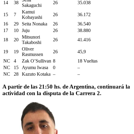
14
38
26
35.038
Sakaguchi
Kamui
15
7
26
36.172
Kobayashi
16
29
Seita Nonaka
26
36.540
17
10
Juju
26
38.880
Mitsunori
18
20
26
41.416
Takaboshi
Oliver
19
19
26
45,9
Rasmussen
NC
4
Zak O’Sullivan
8
18 Vueltas
NC
15
Ayumu Iwasa
0
–
NC
28
Kazuto Kotaka
–
–
A partir de las 21:50 hs. de Argentina, continuará la
actividad con la disputa de la Carrera 2.