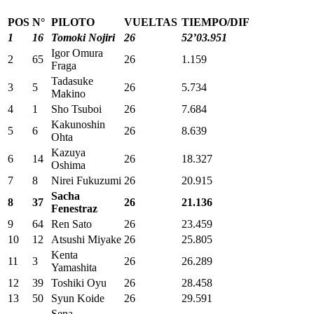
POS
N°
PILOTO
VUELTAS
TIEMPO/DIF
1
16
Tomoki Nojiri
26
52’03.951
Igor Omura
2
65
26
1.159
Fraga
Tadasuke
3
5
26
5.734
Makino
4
1
Sho Tsuboi
26
7.684
Kakunoshin
5
6
26
8.639
Ohta
Kazuya
6
14
26
18.327
Oshima
7
8
Nirei Fukuzumi
26
20.915
Sacha
8
37
26
21.136
Fenestraz
9
64
Ren Sato
26
23.459
10
12
Atsushi Miyake
26
25.805
Kenta
11
3
26
26.289
Yamashita
12
39
Toshiki Oyu
26
28.458
13
50
Syun Koide
26
29.591
Sena