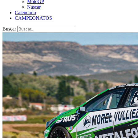
MotoGP
Nascar
Calendario
CAMPEONATOS
Buscar