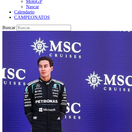
MotoGP
Nascar
Calendario
CAMPEONATOS
Buscar