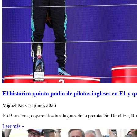
El histórico quinto podio de pilotos ingleses en F1 y
Miguel Paez
16 junio, 2026
En Barcelona, coparon los tres lugares de la premiación Hamilton, Rus
Leer más »