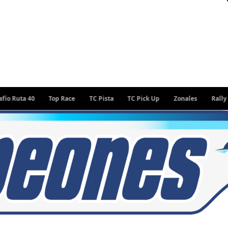
40
Top Race
TC Pista
TC Pick Up
Zonales
Rally Argentin