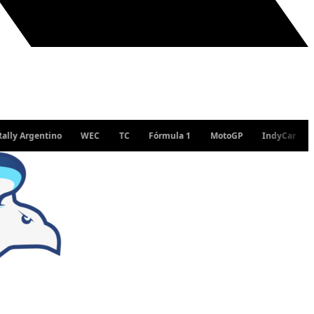
entino
WEC
TC
Fórmula 1
MotoGP
IndyCar
WRC