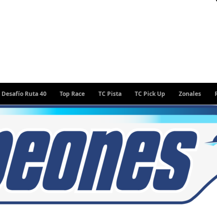
Ruta 40
Top Race
TC Pista
TC Pick Up
Zonales
Rally Arg