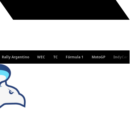
Argentino
WEC
TC
Fórmula 1
MotoGP
IndyCar
WRC