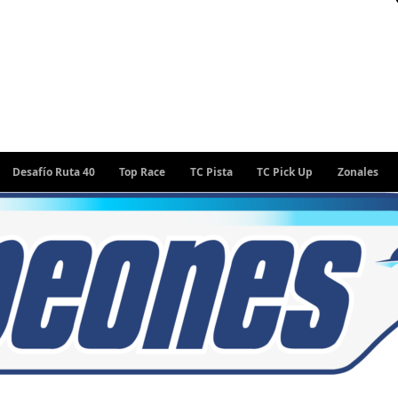
ío Ruta 40
Top Race
TC Pista
TC Pick Up
Zonales
Rally 