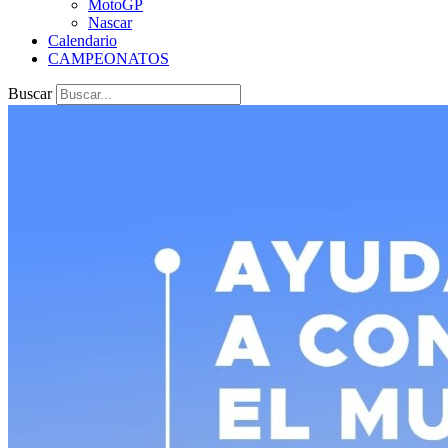
MotoGP
Nascar
Calendario
CAMPEONATOS
Buscar