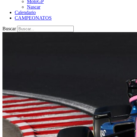
MotoGP
Nascar
Calendario
CAMPEONATOS
Buscar