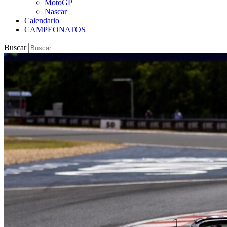
MotoGP
Nascar
Calendario
CAMPEONATOS
Buscar