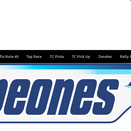
 40
Top Race
TC Pista
TC Pick Up
Zonales
Rally Argenti