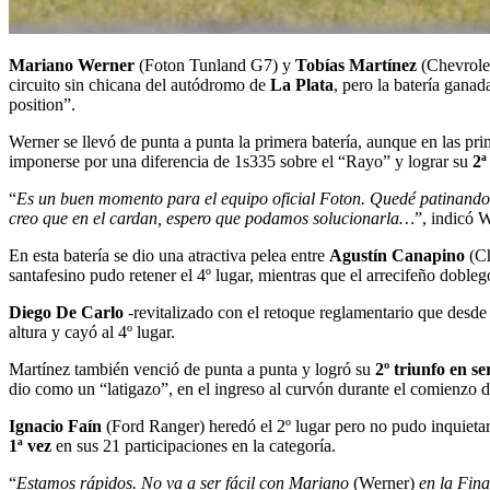
Mariano Werner
(Foton Tunland G7) y
Tobías Martínez
(Chevrolet
circuito sin chicana del autódromo de
La Plata
, pero la batería ganad
position”.
Werner se llevó de punta a punta la primera batería, aunque en las prim
imponerse por una diferencia de 1s335 sobre el “Rayo” y lograr su
2ª
“
Es un buen momento para el equipo oficial Foton. Quedé patinando u
creo que en el cardan, espero que podamos solucionarla…
”, indicó 
En esta batería
se dio una atractiva pelea entre
Agustín Canapino
(C
santafesino pudo retener el 4º lugar, mientras que el arrecifeño dobleg
Diego De Carlo
-revitalizado con el retoque reglamentario que desd
altura y cayó al 4º lugar.
Martínez también venció de punta a punta y logró su
2º triunfo en se
dio como un “latigazo”, en el ingreso al curvón durante el comienzo d
Ignacio Faín
(Ford Ranger) heredó el 2º lugar pero no pudo inquietar
1ª vez
en sus 21 participaciones en la categoría.
“
Estamos rápidos. No va a ser fácil con Mariano
(Werner)
en la Fina