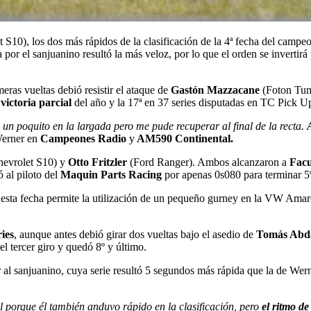
 S10), los dos más rápidos de la clasificación de la 4ª fecha del campeo
a por el sanjuanino resultó la más veloz, por lo que el orden se invertirá 
eras vueltas debió resistir el ataque de
Gastón Mazzacane
(Foton Tunl
 victoria parcial
del año y la 17ª en 37 series disputadas en TC Pick U
n poquito en la largada pero me pude recuperar al final de la recta.
Werner en
Campeones Radio
y
AM590 Continental.
hevrolet S10) y
Otto Fritzler
(Ford Ranger). Ambos alcanzaron a
Fac
ó al piloto del
Maquin Parts Racing
por apenas 0s080 para terminar 5
e esta fecha permite la utilización de un pequeño gurney en la VW Amaro
ries
, aunque antes debió girar dos vueltas bajo el asedio de
Tomás Abd
el tercer giro y quedó 8º y último.
 al sanjuanino, cuya serie resultó 5 segundos más rápida que la de Wer
l porque él también anduvo rápido en la clasificación, pero
el ritmo d