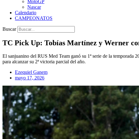
MotoGP
Nascar
Calendario
CAMPEONATOS
Buscar
TC Pick Up: Tobías Martínez y Werner conf
El sanjuanino del RUS Med Team ganó su 1ª serie de la temporada 2026
para alcanzar su 2ª victoria parcial del año.
Ezequiel Ganem
mayo 17, 2026