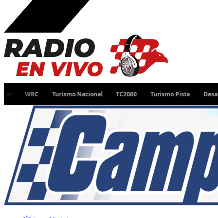
WRC
Turismo Nacional
TC2000
Turismo Pista
Desafío Ruta