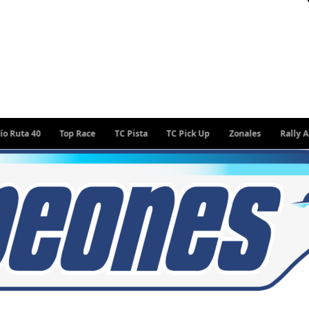
 40
Top Race
TC Pista
TC Pick Up
Zonales
Rally Argenti