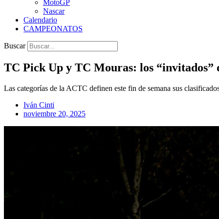
MotoGP
Nascar
Calendario
CAMPEONATOS
Buscar
TC Pick Up y TC Mouras: los “invitados” 
Las categorías de la ACTC definen este fin de semana sus clasificados 
Iván Cinti
noviembre 20, 2025