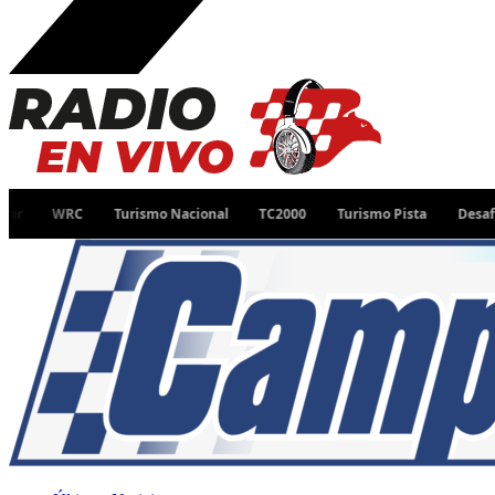
WRC
Turismo Nacional
TC2000
Turismo Pista
Desafío Ruta