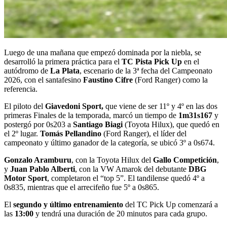
Luego de una mañana que empezó dominada por la niebla, se
desarrolló la primera práctica para el
TC Pista Pick Up
en el
autódromo de
La Plata
, escenario de la 3ª fecha del Campeonato
2026, con el santafesino
Faustino Cifre
(Ford Ranger) como la
referencia.
El piloto del
Giavedoni Sport,
que viene de ser 11º y 4º en las dos
primeras Finales de la temporada, marcó un tiempo de
1m31s167
y
postergó por 0s203 a
Santiago Biagi
(Toyota Hilux), que quedó en
el 2º lugar.
Tomás Pellandino
(Ford Ranger), el líder del
campeonato y último ganador de la categoría, se ubicó 3º a 0s674.
Gonzalo Aramburu
, con la Toyota Hilux del
Gallo Competición
,
y
Juan Pablo Alberti
, con la VW Amarok del debutante
DBG
Motor Sport
, completaron el “top 5”. El tandilense quedó 4º a
0s835, mientras que el arrecifeño fue 5º a 0s865.
El
segundo y último entrenamiento
del TC Pick Up comenzará a
las
13:00
y tendrá una duración de 20 minutos para cada grupo.