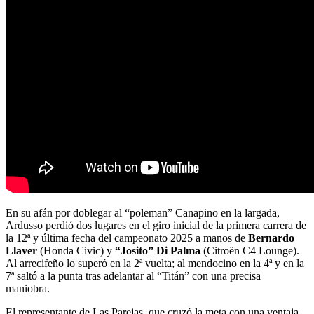
En su afán por doblegar al “poleman” Canapino en la largada,
Ardusso perdió dos lugares en el giro inicial de la primera carrera de
la 12ª y última fecha del campeonato 2025 a manos de
Bernardo
Llaver
(Honda Civic) y
“Josito” Di Palma
(Citroën C4 Lounge).
Al arrecifeño lo superó en la 2ª vuelta; al mendocino en la 4ª y en la
7ª saltó a la punta tras adelantar al “Titán” con una precisa
maniobra.
El representante de Las Parejas, que cruzó la meta con una ventaja