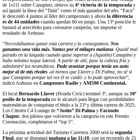
de 1s111 sobre Canapino, obtuvo su
4ª victoria de la temporada
y
así igualó la línea del “Titán” como el más ganador del año. “Facu”
le descontó 4 puntos al líder del campeonato y ahora
la diferencia
es de 44 unidades
cuando quedan 60 en juego. Una 13ª posición le
bastará al arrecifeño para coronarse campeón, sin importar el
resultado de Ardusso.
“
Necesitábamos ganar esta carrera y lo conseguimos.
N
os
ganamos una vida más. Vamos por el milagro mañana
. Quedé mal
parado en la largada cuando quise superar a (Agustín) Canapino y
hubo mínimo toque lateral. A partir de ahí, puse la cabeza fría y
administré los neumáticos.
Pude avanzar porque tenía un auto
mejor al de mis rivales
-al menos que Llaver y Di Palma, no sé si
que Canapino porque tal vez él se cuidó- y lo pude aprovechar
”,
indicó Ardusso en
Campeones Radio
y
AM590 Continental.
El local
Bernardo Llaver
(Honda Civic) terminó 3º, aunque su
10º
podio de la temporada
no le alcanzó para llegar con posibilidades
matemáticas de conquistar el título a la 23ª y última carrera de 2025.
Los Citroën C4 Lounge de
“Josito” Di Palma
y
Facundo
Chapur
, dos pilotos que volvieron a la categoría en este Premio
Coronación, completaron el “top 5”.
La próxima actividad del Turismo Carretera 2000 será la
segunda
Final
, que se disputará
mañana a las 11:10
, con un recorrido de 21