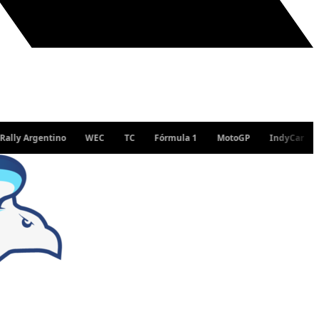
Argentino
WEC
TC
Fórmula 1
MotoGP
IndyCar
WRC