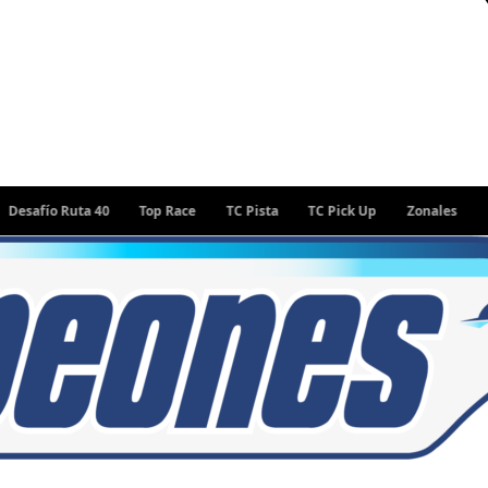
ío Ruta 40
Top Race
TC Pista
TC Pick Up
Zonales
Rally 