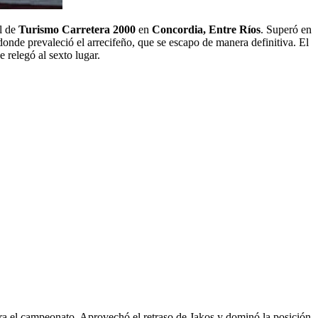
l de
Turismo Carretera 2000
en
Concordia, Entre Ríos
. Superó en
donde prevaleció el arrecifeño, que se escapo de manera definitiva. El
 relegó al sexto lugar.
ra el campeonato. Aprovechó el retraso de Jakos y dominó la posición