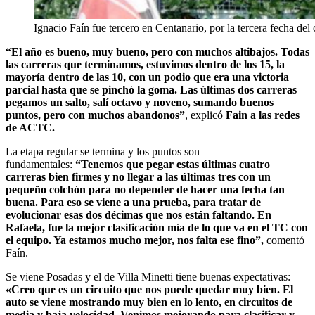
Ignacio Faín fue tercero en Centanario, por la tercera fecha de
“El año es bueno, muy bueno, pero con muchos altibajos. Todas
las carreras que terminamos, estuvimos dentro de los 15, la
mayoría dentro de las 10, con un podio que era una victoria
parcial hasta que se pinchó la goma. Las últimas dos carreras
pegamos un salto, salí octavo y noveno, sumando buenos
puntos, pero con muchos abandonos”
, explicó
Fain a las redes
de ACTC.
La etapa regular se termina y los puntos son
fundamentales:
“Tenemos que pegar estas últimas cuatro
carreras bien firmes y no llegar a las últimas tres con un
pequeño colchón para no depender de hacer una fecha tan
buena. Para eso se viene a una prueba, para tratar de
evolucionar esas dos décimas que nos están faltando. En
Rafaela, fue la mejor clasificación mía de lo que va en el TC con
el equipo. Ya estamos mucho mejor, nos falta ese fino”,
comentó
Faín.
Se viene Posadas y el de Villa Minetti tiene buenas expectativas:
«Creo que es un circuito que nos puede quedar muy bien. El
auto se viene mostrando muy bien en lo lento, en circuitos de
media y baja velocidad. Venimos mejorando para clasificar y