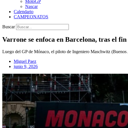
MotoGP
Nascar
Calendario
CAMPEONATOS
Buscar
Varrone se enfoca en Barcelona, tras el f
Luego del GP de Mónaco, el piloto de Ingeniero Maschwitz (Buenos Ai
Miguel Paez
junio 9, 2026