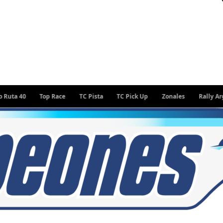
0
Top Race
TC Pista
TC Pick Up
Zonales
Rally Argentino