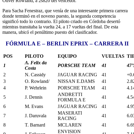
Oliver Rowland, a 2s820 del vencedor.
Para Sacha Fenestraz, que venía de una interesante primera carrera
donde terminó en el noveno puesto, la segunda competencia
significó todo lo contrario. El piloto criado en Córdoba desertó
mientras transitaba la vuelta 24, a 17 vueltas del final. De esta
manera, ubicó el penúltimo puesto del clasificador.
FÓRMULA E – BERLIN EPRIX – CARRERA II
POS
PILOTO
EQUIPO
VUELTAS
TI
A. Felix da
1
PORSCHE TEAM
41
47’
Costa
2
N. Cassidy
JAGUAR RACING
41
+0.
3
O. Rowland/
NISSAN E.DAMS
41
2.8
4
P. Wehrlein
PORSCHE TEAM
41
4.1
ANDRETTI
5
J. Dennis
41
4.5
FORMULA E
6
M. Evans
JAGUAR RACING
41
4.9
MASERATI
7
J. Daruvala
41
6.0
RACING
8
T. Barnard
MCLAREN
41
6.6
ENVISION