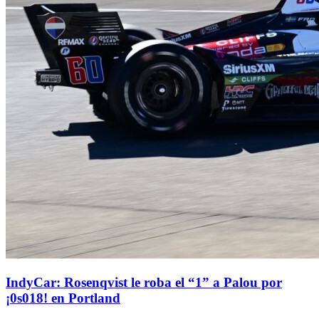
IndyCar: Rosenqvist le roba el “1” a Palou por
¡0s018! en Portland