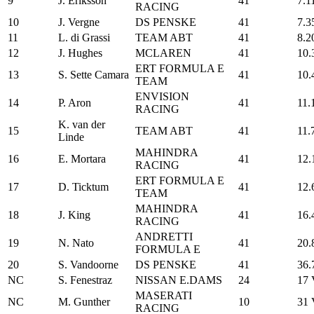
9
J. Eriksson
41
7.1
RACING
10
J. Vergne
DS PENSKE
41
7.3
11
L. di Grassi
TEAM ABT
41
8.2
12
J. Hughes
MCLAREN
41
10.
ERT FORMULA E
13
S. Sette Camara
41
10.
TEAM
ENVISION
14
P. Aron
41
11.
RACING
K. van der
15
TEAM ABT
41
11.
Linde
MAHINDRA
16
E. Mortara
41
12.
RACING
ERT FORMULA E
17
D. Ticktum
41
12.
TEAM
MAHINDRA
18
J. King
41
16.
RACING
ANDRETTI
19
N. Nato
41
20.
FORMULA E
20
S. Vandoorne
DS PENSKE
41
36.
NC
S. Fenestraz
NISSAN E.DAMS
24
17 
MASERATI
NC
M. Gunther
10
31 
RACING